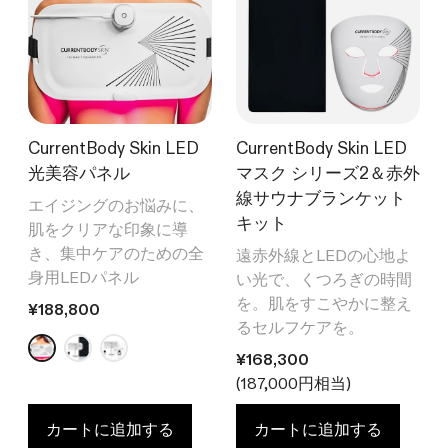
ズ2
全て見る
計されています。
ボディケア
208
レビュー
全ての商品を見る
星
詳しく見る
¥77,000
5
全身ケア
つ
中
メディカルボード
4.6
と
エイジングケア
色素沈着
CurrentBody Skin LED 頭
詳しく見る
評
CurrentBody Skin LED
CurrentBody Skin LED
価
皮・頭髪ケアデバイス
光美容パネル
マスク シリーズ2＆赤外
24
レビュー
星
線サウナブランケット
エイジングのお悩みに、
¥125,000から
5
キット
つ
肌をクリアな印象に導
中
き、集中ケアのための全
遠赤外線とLEDの心地よ
4.5
CurrentBody Skin RF
と
身用LEDパネル
い光で、くつろぎの時間
ラジオ波 美顔器
評
を。肌をすこやかに整え
価
通常価格
¥188,800
るセルフケアを。
星
4
レビュー
5
通常価格
¥168,300
つ
¥58,000から
中
(187,000円相当)
4.3
と
ベストセラーをすべて見る
評
カートに追加する
カートに追加する
価