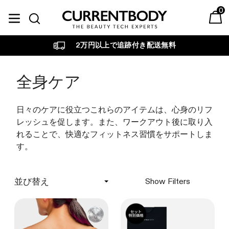
コンテンツに進む
0
Currentbody JP
ベストセラー
Currentbody Skin
美容テクノロジー別
目的・お悩み別
カレントボディについて
2万円以上で追跡付き配送無料
LEDフェイスマスク
LED
LED
肌ケア
育毛デバイス
RF・ラジオ波・高周波
ビューティーテックジャ
ブランドについて
全身ケア
マルチライトマスク
エイジング
ーナル
CurrentBodyは、先進的な
RF ラジオ波デバイス
LED
美容テクノロジーでスキン
家庭用美容機器を専門的観
引き締め・たるみ
LEDネック&デコルテマスク
日々のケアに役立つこれらのアイテムは、心身のリフ
ケアのあり方を革新してき
点から調査、レビューし、
LED
ラジオ波
レッシュを促します。また、ワークアウト後に取り入
ました。
詳しくご紹介します。
ニキビ・吹き出物
LED頭皮・頭髪ケアデバイス
れることで、快適なフィットネス習慣をサポートしま
マルチライトマスク
詳しく見る
詳しく見る
赤外線
す。
赤み・ゆらぎ肌
光美容パネル
光美容パネル
加圧
くすみ・色ムラ・シミ悩み
RF ラジオ波 美顔器
臨床試験の結果
ヴェリタス🄬
Show Filters
Currentbody ウェルネス
PEMF・パルス電磁波
私たちが追求するのは確か
独立した臨床試験で確認さ
ヘアケア
な結果です。私たちのデバ
れたデバイスの結果をご覧
セット商品
スキンケア
CurrentBody Skin LED レッドライ
イスは、目に見える美しさ
ください。
発毛・薄毛治療
トセラピーフェイスマスク: シリー
を素早く引き出すために設
グリーンティーセラム
詳しく見る