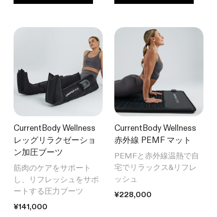
CurrentBody Wellness
CurrentBody Wellness
レッグリラクゼーショ
赤外線 PEMF マット
ン加圧ブーツ
PEMFと赤外線温熱で自
宅でリラックス&リフレ
筋肉のケアをサポート
ッシュ
し、リフレッシュをサポ
ートする圧力ブーツ
通常価格
¥228,000
通常価格
¥141,000