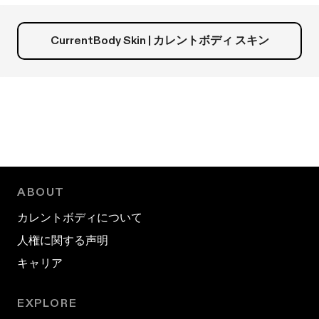
に
参
立
考
ち
に
CurrentBody Skin | カレントボディ スキン
ま
な
し
り
た。
ま
せ
ん
で
し
た。
ABOUT
カレントボディについて
人権に関する声明
キャリア
EXPLORE