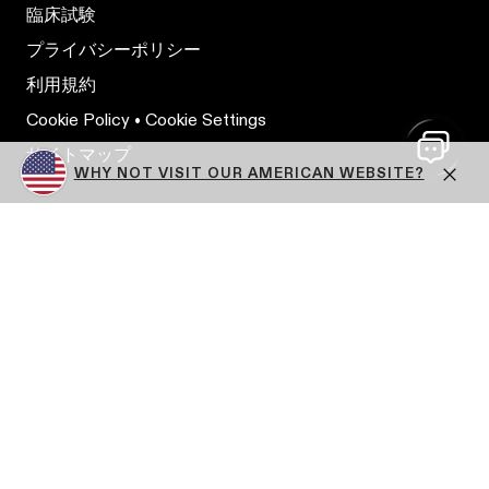
臨床試験
プライバシーポリシー
利用規約
Cookie Policy
•
Cookie Settings
サイトマップ
WHY NOT VISIT OUR AMERICAN WEBSITE?
SUPPORT
お問い合わせ
Close
配送&返品
Delivery Methods
注文状況確認
ヘルプセンター
PRやタイアップに関するお問い合わせ
メールマガジン購読