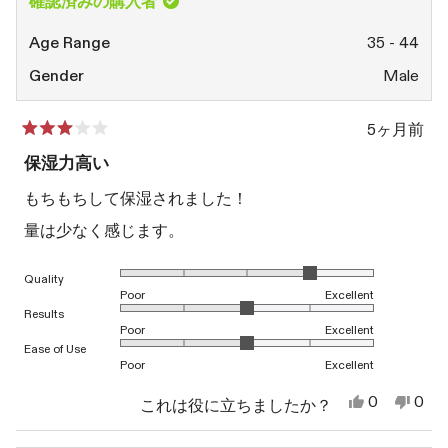
確認済みの購入者
ま
た)
す)
Age Range
35 - 44
Gender
Male
5ヶ月前
星
5
保湿力高い
つ
中
もちもちして保湿されました！
3
と
量は少なく感じます。
評
価
1から5のスケールで4.0と評価されました
Quality
Poor
Excellent
1から5のスケールで3.0と評価されました
Results
Poor
Excellent
1から5のスケールで3.0と評価されました
Ease of Use
Poor
Excellent
は
い
0
0
これは役に立ちましたか？
い、
人
い
人
由
が
え、
が