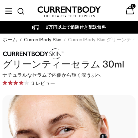
コンテンツに進む
0
Currentbody JP
ベストセラー
Currentbody Skin
美容テクノロジー別
目的・お悩み別
カレントボディについて
2万円以上で追跡付き配送無料
LEDフェイスマスク
LED
LED
肌ケア
育毛デバイス
RF・ラジオ波・高周波
ホーム
/
CurrentBody Skin
/
CurrentBody Skin グリーンテ
ビューティーテックジャ
ブランドについて
マルチライトマスク
エイジング
ーナル
CurrentBodyは、先進的な
RF ラジオ波デバイス
LED
美容テクノロジーでスキン
家庭用美容機器を専門的観
グリーンティーセラム 30ml
引き締め・たるみ
LEDネック&デコルテマスク
ケアのあり方を革新してき
点から調査、レビューし、
LED
ラジオ波
ナチュラルなセラムで内側から輝く潤う肌へ
ました。
詳しくご紹介します。
ニキビ・吹き出物
LED頭皮・頭髪ケアデバイス
ク
3
レビュー
マルチライトマスク
詳しく見る
詳しく見る
赤外線
星
赤み・ゆらぎ肌
光美容パネル
リ
5
光美容パネル
つ
ッ
加圧
くすみ・色ムラ・シミ悩み
中
RF ラジオ波 美顔器
臨床試験の結果
ヴェリタス🄬
ク
4.0
Currentbody ウェルネス
PEMF・パルス電磁波
私たちが追求するのは確か
独立した臨床試験で確認さ
と
し
ヘアケア
評
な結果です。私たちのデバ
れたデバイスの結果をご覧
て
価
セット商品
スキンケア
CurrentBody Skin LED レッドライ
イスは、目に見える美しさ
ください。
発毛・薄毛治療
レ
トセラピーフェイスマスク: シリー
を素早く引き出すために設
グリーンティーセラム
ビ
詳しく見る