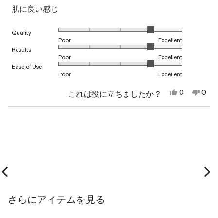
役
は
と
肌に良い感じ
に
参
評
立
考
価
ち
に
1から5のスケールで4.0と評価されました
Quality
ま
な
Poor
Excellent
し
り
た。
ま
1から5のスケールで4.0と評価されました
Results
せ
Poor
Excellent
ん
1から5のスケールで4.0と評価されました
Ease of Use
で
Poor
Excellent
し
た。
は
い
0
0
これは役に立ちましたか？
い、
人
い
人
妃
が
え、
が
美
「は
妃
「い
読み込み中...
子
い」
美
い
吉.
に
子
え」
さ
投
吉.
に
ん
票
さ
投
の
ん
票
こ
の
の
こ
レ
の
Previous slide
Ne
ビ
レ
ュ
ビ
さらにアイテムを見る
ー
ュ
は
ー
役
は