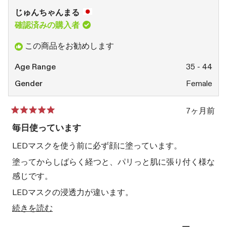
佳
「は
由
「い
杉.
い」
佳
い
じゅんちゃんまる
さ
に
杉.
え」
ん
投
さ
に
確認済みの購入者
の
票
ん
投
こ
の
票
この商品をお勧めします
の
こ
レ
の
ビ
レ
Age Range
35 - 44
ュ
ビ
ー
ュ
Gender
Female
は
ー
役
は
に
参
7ヶ月前
立
考
星
ち
に
5
毎日使っています
ま
な
つ
し
り
中
LEDマスクを使う前に必ず顔に塗っています。
た。
ま
5
せ
と
塗ってからしばらく経つと、パリっと肌に張り付く様な
ん
評
で
価
感じです。
し
た。
LEDマスクの浸透力が違います。
こ
続きを読む
翌日肌が内側からふっくらして赤みも改善します。
の
これからも使い続けたいです(*^^*)