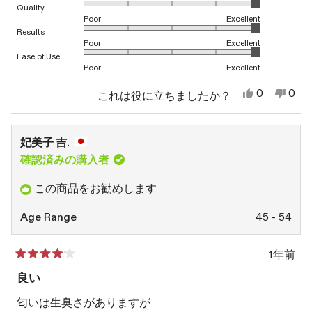
1から5のスケールで5.0と評価されました
Quality
レ
Poor
Excellent
ビ
1から5のスケールで5.0と評価されました
Results
Poor
Excellent
ュ
1から5のスケールで5.0と評価されました
Ease of Use
Poor
Excellent
ー
の
は
い
0
0
これは役に立ちましたか？
い、
人
い
人
詳
じ
が
え、
が
ゅ
「は
じ
「い
細
ん
い」
ゅ
い
妃美子 吉.
ち
に
ん
え」
を
ゃ
投
ち
に
確認済みの購入者
読
ん
票
ゃ
投
ま
ん
票
む
この商品をお勧めします
る
ま
さ
る
ん
さ
Age Range
45 - 54
の
ん
こ
の
の
こ
1年前
レ
の
星
ビ
レ
5
良い
ュ
ビ
つ
ー
ュ
中
匂いは生臭さがありますが
は
ー
4