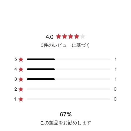
4.0
星
3件のレビューに基づく
5
つ
中
5
1
星5つ中と評価
4.0
4
1
と
星5つ中と評価
評
3
1
星5つ中と評価
合
合
合
合
合
価
計
計
計
計
計
2
0
5
4
3
2
1
星5つ中と評価
つ
つ
つ
つ
つ
1
0
星
星
星
星
星
星5つ中と評価
の
の
の
の
の
レ
レ
レ
レ
レ
67%
ビ
ビ
ビ
ビ
ビ
ュ
ュ
ュ
ュ
ュ
この製品をお勧めします
ー:
ー:
ー:
ー:
ー:
1
1
1
0
0