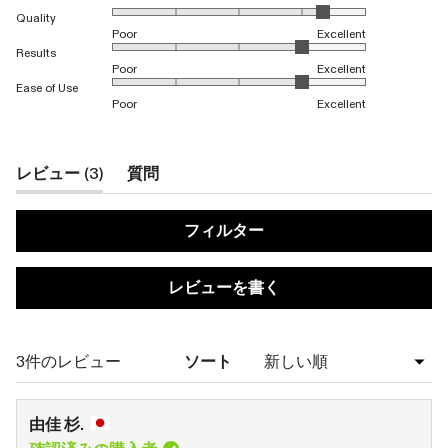
1から5のスケールで4.3と評価されました
Quality
Poor
Excellent
1から5のスケールで4.0と評価されました
Results
Poor
Excellent
1から5のスケールで4.0と評価されました
Ease of Use
Poor
Excellent
(タ
レビュー
3
質問
ブ
(タ
が
ブ
フィルター
展
が
開
折
(新
レビューを書く
さ
り
し
い
れ
た
ウ
ま
た
ィ
読み込み中...
3件のレビュー
ソート
ン
し
ま
ド
た)
れ
ウ
で
ま
由佳 杉.
開
き
し