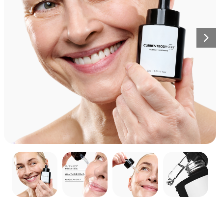
ズ2
全て見る
計されています。
ボディケア
ュ
ク
208
レビュー
全ての商品を見る
星
詳しく見る
ー
リ
¥77,000
5
全身ケア
ま
つ
ッ
Nex
中
で
メディカルボード
ク
4.6
ス
と
エイジングケア
色素沈着
し
CurrentBody Skin LED 頭
詳しく見る
評
ク
て
価
皮・頭髪ケアデバイス
ロ
レ
ク
24
レビュー
ー
星
ビ
リ
¥125,000から
5
ル
ュ
つ
ッ
中
ー
ク
4.5
CurrentBody Skin RF
と
ま
し
ラジオ波 美顔器
評
で
て
価
ス
星
レ
ク
4
レビュー
5
ク
ビ
つ
リ
¥58,000から
ロ
中
ュ
ッ
4.3
ー
ー
と
ク
ベストセラーをすべて見る
評
ル
ま
し
価