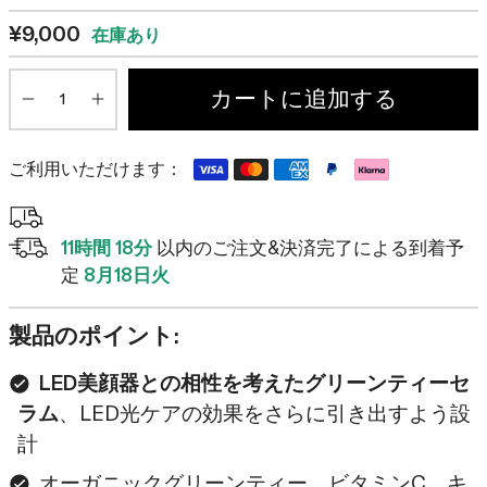
で
て
¥9,000
ス
在庫あり
レ
ク
ビ
数
ロ
カートに追加する
ュ
Minus
Plus
ー
ー
ル
ま
ご利用いただけます：
で
ス
ク
11時間 18分
以内のご注文&決済完了による到着予
ロ
定
8月18日火
ー
ル
製品のポイント:
LED美顔器との相性を考えたグリーンティーセ
ラム
、LED光ケアの効果をさらに引き出すよう設
計
オーガニックグリーンティー、ビタミンC、キ