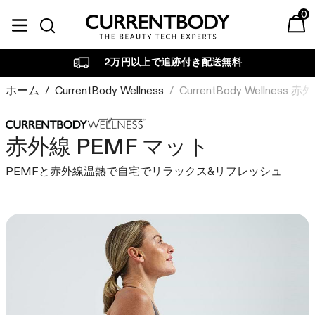
コンテンツに進む
0
Currentbody JP
ベストセラー
Currentbody Skin
美容テクノロジー別
目的・お悩み別
カレントボディについて
2万円以上で追跡付き配送無料
LEDフェイスマスク
LED
LED
肌ケア
育毛デバイス
RF・ラジオ波・高周波
ホーム
/
CurrentBody Wellness
/
CurrentBody Wellness
ビューティーテックジャ
ブランドについて
マルチライトマスク
エイジング
ーナル
CurrentBodyは、先進的な
RF ラジオ波デバイス
LED
美容テクノロジーでスキン
家庭用美容機器を専門的観
赤外線 PEMF マット
引き締め・たるみ
LEDネック&デコルテマスク
ケアのあり方を革新してき
点から調査、レビューし、
LED
ラジオ波
PEMFと赤外線温熱で自宅でリラックス&リフレッシュ
ました。
詳しくご紹介します。
ニキビ・吹き出物
LED頭皮・頭髪ケアデバイス
マルチライトマスク
詳しく見る
詳しく見る
赤外線
赤み・ゆらぎ肌
光美容パネル
光美容パネル
加圧
くすみ・色ムラ・シミ悩み
RF ラジオ波 美顔器
臨床試験の結果
ヴェリタス🄬
Currentbody ウェルネス
PEMF・パルス電磁波
私たちが追求するのは確か
独立した臨床試験で確認さ
ヘアケア
な結果です。私たちのデバ
れたデバイスの結果をご覧
セット商品
スキンケア
CurrentBody Skin LED レッドライ
イスは、目に見える美しさ
ください。
発毛・薄毛治療
トセラピーフェイスマスク: シリー
を素早く引き出すために設
グリーンティーセラム
詳しく見る