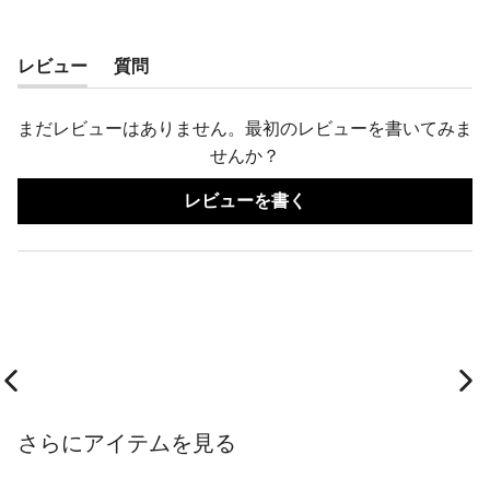
レビュー
質問
(タ
(タ
ブ
ブ
まだレビューはありません。最初のレビューを書いてみま
が
が
せんか？
展
折
(新
レビューを書く
開
り
し
さ
た
い
ウ
れ
た
ィ
ま
ま
ン
ド
し
れ
ウ
た)
ま
で
開
し
き
ま
た)
Previous slide
Ne
す)
さらにアイテムを見る