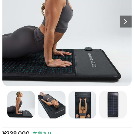
ズ2
全て見る
計されています。
ボディケア
ク
208
レビュー
全ての商品を見る
星
詳しく見る
リ
¥77,000
5
全身ケア
つ
ッ
Nex
中
メディカルボード
ク
4.6
と
エイジングケア
色素沈着
し
CurrentBody Skin LED 頭
詳しく見る
評
て
価
皮・頭髪ケアデバイス
レ
ク
24
レビュー
星
ビ
リ
¥125,000から
5
ュ
つ
ッ
中
ー
ク
4.5
CurrentBody Skin RF
と
ま
し
ラジオ波 美顔器
評
で
て
価
ス
星
レ
ク
4
レビュー
5
ク
ビ
つ
リ
¥58,000から
ロ
中
ュ
ッ
4.3
ー
ー
と
ク
ベストセラーをすべて見る
評
ル
ま
し
価
¥228,000
在庫あり