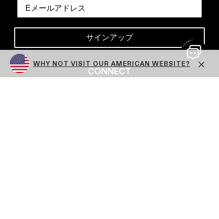
サインアップ
WHY NOT VISIT OUR AMERICAN WEBSITE?
CONNECT
X
Facebook
YouTube
Instagram
TikTok
LinkedIn
Close
Delivery Methods
© 2026 The Beauty Tech Group