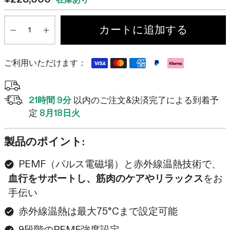
で
て
ス
レ
数
カートに追加する
ク
ビ
Minus
Plus
ロ
ュ
ー
ー
ご利用いただけます：
ル
ま
で
ス
21時間 9分
以内のご注文&決済完了による到着予
ク
定
8月18日火
ロ
ー
製品のポイント:
ル
PEMF（パルス電磁場）と赤外線温熱技術で、
血行をサポートし、筋肉のケアやリラックス
をお
手伝い
赤外線温熱は最大75°Cまで設定可能
9段階のPEMF強度設定