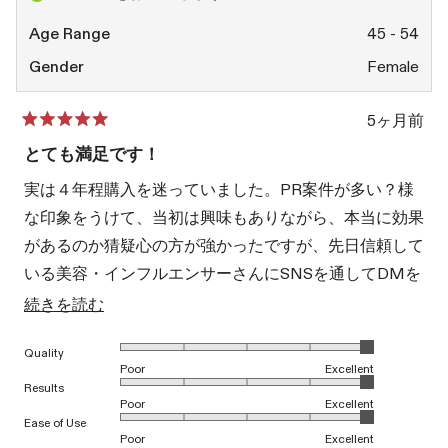
レ
の
ビ
レ
Age Range
45 - 54
ュ
ビ
ー
ュ
Gender
Female
は
ー
役
は
に
参
5ヶ月前
立
考
星
ち
に
5
とても満足です！
ま
な
つ
し
り
中
実は４年程購入を迷っていました。PR案件が多い？様
た。
ま
5
せ
と
な印象をうけて、当初は興味もありながら、本当に効果
ん
評
で
価
があるのか猜疑心の方が強かったですが、先日信頼して
し
た。
いる美容・インフルエンサーさんにSNSを通してDMを
して率直な感想を聞いてみました。とても丁寧に使用感
こ
続きを読む
を伝えてくれて、この度思い切って購入をしてみまし
の
1から5のスケールで5.0と評価されました
Quality
た。
レ
Poor
Excellent
ビ
1から5のスケールで5.0と評価されました
使用を開始して２ヶ月弱ですがとても良いです。使う日
Results
Poor
Excellent
ュ
と使わない日で肌のハリがまず違うのと、ツヤもでま
1から5のスケールで5.0と評価されました
Ease of Use
Poor
Excellent
ー
す。愛用している美容液の底上げをしてくれるので相乗