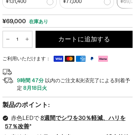
¥131,400
¥77,000
¥69,0
¥69,000
在庫あり
数
カートに追加する
Minus
Plus
ご利用いただけます：
9時間 47分
以内のご注文&決済完了による到着予
定
8月18日火
製品のポイント:
赤色LEDで
8週間でシワを30％軽減、ハリを
57％改善
*