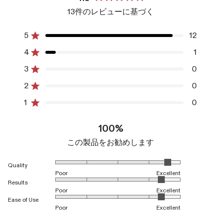
星
13件のレビューに基づく
5
つ
中
5
12
星5つ中と評価
4.9
4
1
と
星5つ中と評価
評
3
0
星5つ中と評価
合
合
合
合
合
価
計
計
計
計
計
2
0
5
4
3
2
1
星5つ中と評価
つ
つ
つ
つ
つ
1
0
星
星
星
星
星
星5つ中と評価
の
の
の
の
の
レ
レ
レ
レ
レ
100%
ビ
ビ
ビ
ビ
ビ
ュ
ュ
ュ
ュ
ュ
この製品をお勧めします
ー:
ー:
ー:
ー:
ー:
12
1
0
0
0
1から5のスケールで4.6と評価されました
Quality
Poor
Excellent
1から5のスケールで4.4と評価されました
Results
Poor
Excellent
1から5のスケールで4.4と評価されました
Ease of Use
Poor
Excellent