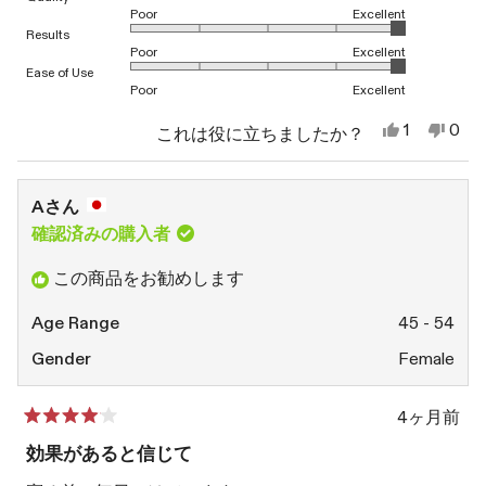
レ
Poor
Excellent
ビ
1から5のスケールで5.0と評価されました
Results
Poor
Excellent
ュ
1から5のスケールで5.0と評価されました
Ease of Use
Poor
Excellent
ー
の
は
い
1
0
これは役に立ちましたか？
い、
1
い
人
詳
厚
人
え、
が
子
が
厚
「い
細
増.
「は
子
い
Aさん
さ
い」
増.
え」
を
ん
に
さ
に
確認済みの購入者
読
の
投
ん
投
こ
票
の
票
む
この商品をお勧めします
の
こ
レ
の
ビ
レ
Age Range
45 - 54
ュ
ビ
ー
ュ
Gender
Female
は
ー
役
は
に
参
4ヶ月前
立
考
星
ち
に
5
効果があると信じて
ま
な
つ
し
り
中