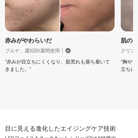
赤みがやわらいだ
肌の
ブルナ、週5回5週間使用
クリス
"赤みが目立ちにくくなり、肌荒れも落ち着いて
"胸や
きました。"
立ちに
目に見える進化したエイジングケア技術