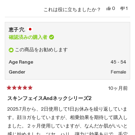
の
効果で肌の状態がよいです。
は
い
0
1
これは役に立ちましたか？
い、
人
い
1
詳
半年、１年と使用を継続して肌の状態を観察していきた
美
が
え
人
穂
「は
美
が
細
いと思います。
望.
い」
穂
「い
恵子 穴.
さ
に
望.
い
を
ん
投
さ
え」
確認済みの購入者
読
の
票
ん
に
こ
の
投
む
この商品をお勧めします
の
こ
票
レ
の
ビ
レ
Age Range
45 - 54
ュ
ビ
ー
ュ
Gender
Female
は
ー
役
は
に
参
10ヶ月前
立
考
星
ち
に
5
スキンフェイスandネックシリーズ2
ま
な
つ
し
り
中
2025.7月から、2日使用して1日お休みを繰り返していま
た。
ま
5
せ
と
す。顔ヨガをしていますが、相乗効果を期待して購入し
ん
評
で
価
ました。２ヶ月使用していますが、なんだか肌がいいと
し
た
感じ始めました。ツヤ、ハリ、弾力に効果ありで、毛穴