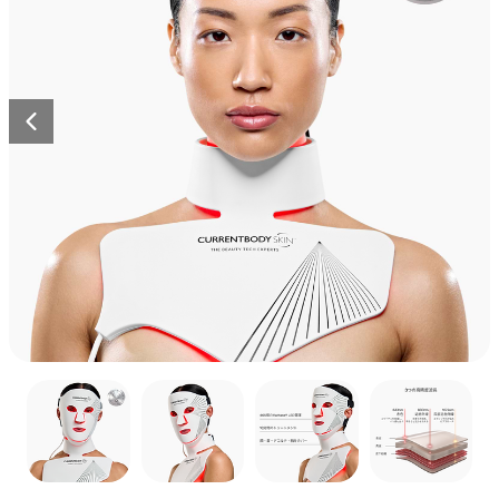
ズ2
レ
全て見る
計されています。
ボディケア
ク
ビ
208
レビュー
全ての商品を見る
星
詳しく見る
リ
ュ
¥77,000
5
全身ケア
つ
ッ
ー
中
メディカルボード
ク
ま
4.6
Previous
と
エイジングケア
色素沈着
し
で
CurrentBody Skin LED 頭
詳しく見る
評
て
ス
価
皮・頭髪ケアデバイス
レ
ク
ク
24
レビュー
星
ビ
ロ
リ
¥125,000から
5
ュ
ー
つ
ッ
中
ー
ル
ク
4.5
CurrentBody Skin RF
と
ま
し
ラジオ波 美顔器
評
で
て
価
ス
星
レ
ク
4
レビュー
5
ク
ビ
つ
リ
¥58,000から
ロ
中
ュ
ッ
4.3
ー
ー
と
ク
ベストセラーをすべて見る
評
ル
ま
し
価