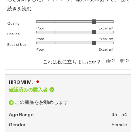
は流石に小さくはなりませんが本当に効果は緩やかで、
こ
続きを読む
もう少し早く改善したいと思いますが、着々と深層を改
の
1から5のスケールで4.0と評価されました
Quality
善してきていると実感ができます。
レ
Poor
Excellent
ビ
1から5のスケールで4.0と評価されました
Results
Poor
Excellent
ュ
1から5のスケールで4.0と評価されました
Ease of Use
Poor
Excellent
ー
の
は
い
2
0
これは役に立ちましたか？
い、
人
い
人
詳
恵
が
え、
が
子
「は
恵
「い
細
穴.
い」
子
い
HIROMI M.
さ
に
穴.
え」
を
ん
投
さ
に
確認済みの購入者
読
の
票
ん
投
こ
の
票
む
この商品をお勧めします
の
こ
レ
の
ビ
レ
Age Range
45 - 54
ュ
ビ
ー
ュ
Gender
Female
は
ー
役
は