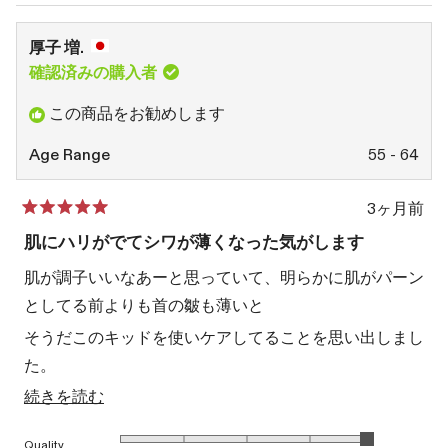
ド
た)
れ
ウ
で
ま
厚子 増.
開
き
し
確認済みの購入者
ま
た)
す)
この商品をお勧めします
Age Range
55 - 64
3ヶ月前
星
5
肌にハリがでてシワが薄くなった気がします
つ
中
肌が調子いいなあーと思っていて、明らかに肌がパーン
5
と
としてる前よりも首の皺も薄いと
評
価
そうだこのキッドを使いケアしてることを思い出しまし
た。
こ
続きを読む
2日3日おきにやっていたので忘れていました！
の
買って満足してます。
1から5のスケールで5.0と評価されました
Quality