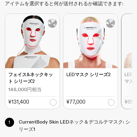
アイテムを選択すると何が送付されるか確認できます:
フェイス&ネックキッ
LEDマスク シリーズ2
LED
ト シリーズ2
マスク
146,000円相当
¥131,400
¥77,000
¥69,
CurrentBody Skin LEDネック＆デコルテマスク: シ
リーズ1