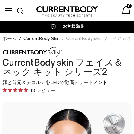
コンテンツに進む
0
Currentbody JP
ベストセラー
Currentbody Skin
美容テクノロジー別
目的・お悩み別
カレントボディについて
お客様満足
LEDフェイスマスク
LED
LED
肌ケア
育毛デバイス
RF・ラジオ波・高周波
ホーム
/
CurrentBody Skin
/
CurrentBody skin フェイス
ビューティーテックジャ
ブランドについて
マルチライトマスク
エイジング
ーナル
CurrentBodyは、先進的な
RF ラジオ波デバイス
LED
美容テクノロジーでスキン
家庭用美容機器を専門的観
CurrentBody skin フェイス＆
引き締め・たるみ
LEDネック&デコルテマスク
ケアのあり方を革新してき
点から調査、レビューし、
ネック キット シリーズ2
LED
ラジオ波
ました。
詳しくご紹介します。
ニキビ・吹き出物
LED頭皮・頭髪ケアデバイス
マルチライトマスク
顔と首元＆デコルテをLEDで徹底トリートメント
詳しく見る
詳しく見る
赤外線
赤み・ゆらぎ肌
光美容パネル
ク
13
レビュー
光美容パネル
星
加圧
リ
くすみ・色ムラ・シミ悩み
5
RF ラジオ波 美顔器
臨床試験の結果
ヴェリタス🄬
つ
ッ
Currentbody ウェルネス
PEMF・パルス電磁波
私たちが追求するのは確か
独立した臨床試験で確認さ
中
ク
ヘアケア
4.9
な結果です。私たちのデバ
れたデバイスの結果をご覧
と
セット商品
し
スキンケア
CurrentBody Skin LED レッドライ
イスは、目に見える美しさ
ください。
評
発毛・薄毛治療
て
トセラピーフェイスマスク: シリー
価
を素早く引き出すために設
グリーンティーセラム
詳しく見る