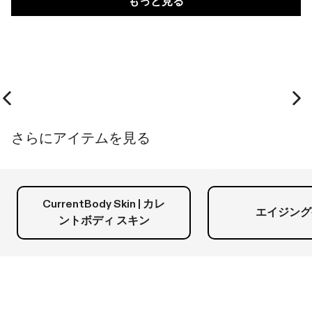
もっと見る
ん
に
さ
い
を
の
投
ん
え」
読
こ
票
の
に
の
こ
投
む
レ
の
票
ビ
レ
ュ
ビ
ー
ュ
は
ー
役
は
Previous slide
Ne
に
参
立
考
さらにアイテムを見る
ち
に
ま
な
し
り
た。
ま
せ
ん
CurrentBody Skin | カレ
で
エイジング
ントボディ スキン
し
た