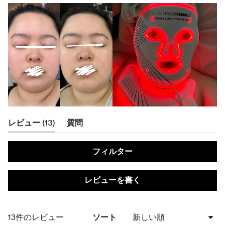
(タ
レビュー
13
質問
ブ
(タ
が
ブ
フィルター
展
が
開
折
(新
レビューを書く
さ
り
し
い
れ
た
ウ
ま
た
ィ
読み込み中...
13件のレビュー
ソート
ン
し
ま