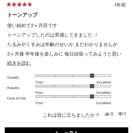
に
参
1年前
立
考
星
ち
に
5
トーンアップ
ま
な
つ
し
り
中
使い始めて2ヶ月目です
た。
ま
5
せ
と
トーンアップしたのは実感してきました ！
ん
評
で
価
たるみやくすみは年齢のせいか まだわかりませんが
し
た。
3ヶ月後 半年後を楽しみに 毎日頑張ってみようと思い
ます
こ
続きを読む
の
1から5のスケールで4.0と評価されました
Quality
レ
Poor
Excellent
ビ
1から5のスケールで4.0と評価されました
Results
Poor
Excellent
ュ
1から5のスケールで4.0と評価されました
Ease of Use
Poor
Excellent
ー
の
は
い
0
1
これは役に立ちましたか？
い、
人
い
1
詳
HIROMI
が
え
人
M.
「は
HIR
が
読み込み中...
細
さ
い」
M.
「い