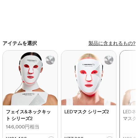
で
て
ス
レ
ク
ビ
ロ
ュ
ー
ー
ル
アイテムを選択
製品に含まれるもの?
ま
で
ス
ク
ロ
ー
ル
フェイス&ネックキッ
LEDマスク シリーズ2
LED
ト シリーズ2
マスク
146,000円相当