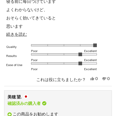
寝る前に毎日つけています
た。
ま
4
せ
と
よくわからないけど、
ん
評
で
価
おそらく効いてきていると
し
た。
思います
こ
続きを読む
これからが楽しみ
の
ネックキットは付け方が難しいので
1から5のスケールで5.0と評価されました
Quality
レ
たまにしかやっていないけど
Poor
Excellent
ビ
1から5のスケールで4.0と評価されました
Results
Poor
Excellent
ュ
1から5のスケールで4.0と評価されました
Ease of Use
Poor
Excellent
ー
の
は
い
0
0
これは役に立ちましたか？
い、
人
い
人
詳
A
が
え、
が
さ
「は
A
「い
細
ん
い」
さ
い
美穂 望.
さ
に
ん
え」
を
ん
投
さ
に
確認済みの購入者
読
の
票
ん
投
こ
の
票
む
この商品をお勧めします
の
こ