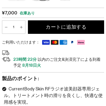
で
て
ス
レ
¥7,000
在庫あり
ク
ビ
ロ
ュ
数
ー
カートに追加する
ー
Minus
Plus
ル
ま
で
ご利用いただけます：
ス
ク
ロ
23時間 22分
以内のご注文&決済完了による到着
ー
予定
8月18日火
ル
製品のポイント:
CurrentBody Skin RFラジオ波美顔器専用ジェ
ル。トリートメント時の滑りを良くし、快適な使
用感を実現。