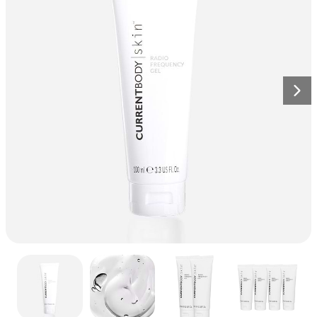
ズ2
全て見る
計されています。
ボディケア
ク
208
レビュー
全ての商品を見る
星
詳しく見る
リ
¥77,000
5
全身ケア
つ
ッ
中
メディカルボード
ク
4.6
と
エイジングケア
色素沈着
し
CurrentBody Skin LED 頭
詳しく見る
評
Nex
て
価
皮・頭髪ケアデバイス
レ
ク
24
レビュー
星
ビ
リ
¥125,000から
5
ュ
つ
ッ
中
ー
ク
4.5
CurrentBody Skin RF
と
ま
し
ラジオ波 美顔器
評
で
て
価
ス
星
レ
ク
4
レビュー
5
ク
ビ
つ
リ
¥58,000から
ロ
中
ュ
ッ
4.3
ー
ー
と
ク
ベストセラーをすべて見る
評
ル
ま
し
価