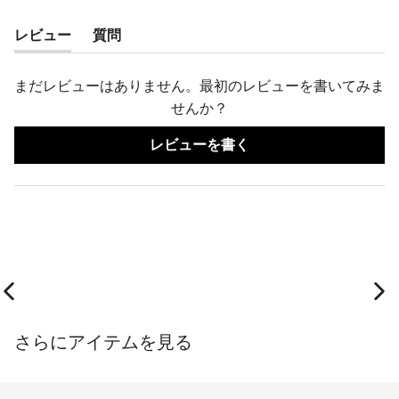
レビュー
質問
(タ
(タ
ブ
ブ
まだレビューはありません。最初のレビューを書いてみま
が
が
せんか？
展
折
(新
レビューを書く
開
り
し
さ
た
い
ウ
れ
た
ィ
ま
ま
ン
ド
し
れ
ウ
た)
ま
で
開
し
き
ま
た)
Previous slide
Ne
す)
さらにアイテムを見る