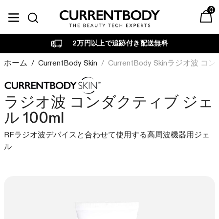
コンテンツに進む
0
Currentbody JP
ベストセラー
Currentbody Skin
美容テクノロジー別
目的・お悩み別
カレントボディについて
2万円以上で追跡付き配送無料
LEDフェイスマスク
LED
LED
肌ケア
育毛デバイス
RF・ラジオ波・高周波
ホーム
/
CurrentBody Skin
/
CurrentBody Skinラジオ波 
ビューティーテックジャ
ブランドについて
マルチライトマスク
エイジング
ーナル
CurrentBodyは、先進的な
RF ラジオ波デバイス
LED
美容テクノロジーでスキン
家庭用美容機器を専門的観
ラジオ波 コンダクティブ ジェ
引き締め・たるみ
LEDネック&デコルテマスク
ケアのあり方を革新してき
点から調査、レビューし、
ル 100ml
LED
ラジオ波
ました。
詳しくご紹介します。
ニキビ・吹き出物
LED頭皮・頭髪ケアデバイス
マルチライトマスク
RFラジオ波デバイスと合わせて使用する高周波機器用ジェ
詳しく見る
詳しく見る
赤外線
赤み・ゆらぎ肌
光美容パネル
ル
光美容パネル
加圧
くすみ・色ムラ・シミ悩み
RF ラジオ波 美顔器
臨床試験の結果
ヴェリタス🄬
Currentbody ウェルネス
PEMF・パルス電磁波
私たちが追求するのは確か
独立した臨床試験で確認さ
ヘアケア
な結果です。私たちのデバ
れたデバイスの結果をご覧
セット商品
スキンケア
CurrentBody Skin LED レッドライ
イスは、目に見える美しさ
ください。
発毛・薄毛治療
トセラピーフェイスマスク: シリー
を素早く引き出すために設
グリーンティーセラム
詳しく見る