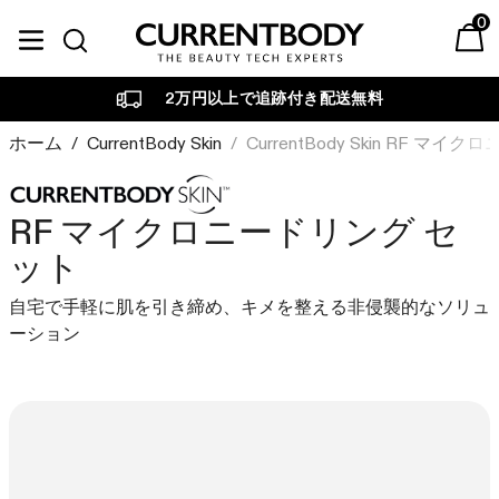
コンテンツに進む
0
Currentbody JP
ベストセラー
Currentbody Skin
美容テクノロジー別
目的・お悩み別
カレントボディについて
2万円以上で追跡付き配送無料
LEDフェイスマスク
LED
LED
肌ケア
育毛デバイス
RF・ラジオ波・高周波
ホーム
/
CurrentBody Skin
/
CurrentBody Skin RF マ
ビューティーテックジャ
ブランドについて
マルチライトマスク
エイジング
ーナル
CurrentBodyは、先進的な
RF ラジオ波デバイス
LED
美容テクノロジーでスキン
家庭用美容機器を専門的観
RF マイクロニードリング セ
引き締め・たるみ
LEDネック&デコルテマスク
ケアのあり方を革新してき
点から調査、レビューし、
ット
LED
ラジオ波
ました。
詳しくご紹介します。
ニキビ・吹き出物
LED頭皮・頭髪ケアデバイス
マルチライトマスク
自宅で手軽に肌を引き締め、キメを整える非侵襲的なソリュ
詳しく見る
詳しく見る
赤外線
赤み・ゆらぎ肌
光美容パネル
ーション
光美容パネル
加圧
くすみ・色ムラ・シミ悩み
RF ラジオ波 美顔器
臨床試験の結果
ヴェリタス🄬
Currentbody ウェルネス
PEMF・パルス電磁波
私たちが追求するのは確か
独立した臨床試験で確認さ
ヘアケア
な結果です。私たちのデバ
れたデバイスの結果をご覧
セット商品
スキンケア
CurrentBody Skin LED レッドライ
イスは、目に見える美しさ
ください。
発毛・薄毛治療
トセラピーフェイスマスク: シリー
を素早く引き出すために設
グリーンティーセラム
詳しく見る