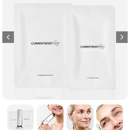
ズ2
全て見る
計されています。
ボディケア
ク
208
レビュー
全ての商品を見る
星
詳しく見る
リ
¥77,000
5
全身ケア
つ
ッ
中
メディカルボード
ク
4.6
と
エイジングケア
色素沈着
し
CurrentBody Skin LED 頭
詳しく見る
評
Previous
Nex
て
価
皮・頭髪ケアデバイス
レ
ク
24
レビュー
星
ビ
リ
¥125,000から
5
ュ
つ
ッ
中
ー
ク
4.5
CurrentBody Skin RF
と
ま
し
ラジオ波 美顔器
評
で
て
価
ス
星
レ
ク
4
レビュー
5
ク
ビ
つ
リ
¥58,000から
ロ
中
ュ
ッ
4.3
ー
ー
と
ク
ベストセラーをすべて見る
評
ル
ま
し
価