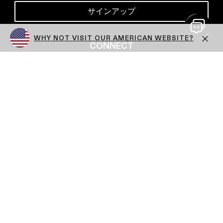
サインアップ
WHY NOT VISIT OUR AMERICAN WEBSITE?
CONNECT
X
Facebook
YouTube
Instagram
TikTok
LinkedIn
Close
Close
Help me choose
Delivery Methods
Test content
© 2026 The Beauty Tech Group
All Rights Reserved
Part of The Beauty Tech Group