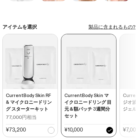
で
て
ス
レ
ク
ビ
ロ
アイテムを選択
製品に含まれるもの?
ュ
ー
ー
ル
ま
で
ス
ク
ロ
ー
ル
CurrentBody Skin RF
CurrentBody Skin マ
Curren
& マイクロニードリン
イクロニードリング 目
ジオ波
グ スターターキット
元＆額パッチ 3週間分
ジェル (
セット
77,000円相当
¥73,200
¥10,000
¥7,00