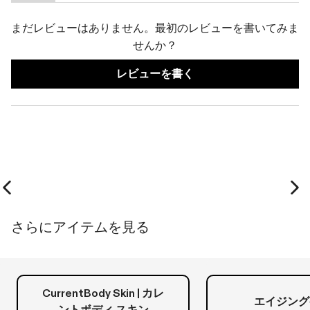
(タ
(タ
ブ
ブ
まだレビューはありません。最初のレビューを書いてみま
が
が
せんか？
展
折
(新
レビューを書く
開
り
し
さ
た
い
ウ
れ
た
ィ
ま
ま
ン
ド
し
れ
ウ
た)
ま
で
開
し
き
ま
た)
Previous slide
Ne
す)
さらにアイテムを見る
CurrentBody Skin | カレ
エイジング
ントボディ スキン