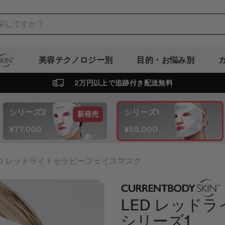
美容テクノロジー別
目的・お悩み別
in
2万円以上で追跡付き配送無料
シリーズ2
シリーズ1
新発売
¥77,000
¥55,000
kin LED レッドライトセラピーフェイスマスク
LED レッド
シリーズ1