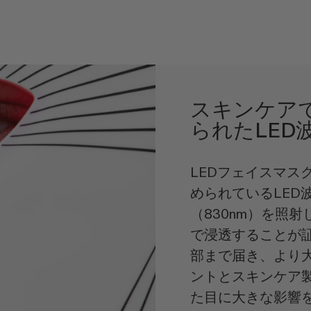
スキンケア
られたLED
LEDフェイスマス
められているLED
（830nm）を照
で浸透することが
部まで届き、より大
ントとスキンケア
た目に大きな影響