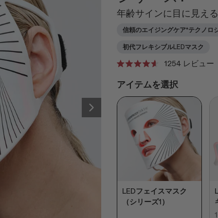
年齢サインに目に見える
信頼のエイジングケア*テクノロ
初代フレキシブルLEDマスク
ク
1254
レビュー
星
リ
5
アイテムを選択
つ
ッ
中
ク
4.6
と
し
Next
評
て
価
レ
ビ
ュ
ー
ま
LEDフェイスマスク
で
（シリーズ1）
ス