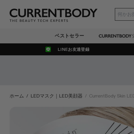
コンテンツに進む
Currentbody JP
ベストセラー
Currentbody Sk
LINEお友達登録
ホーム
/
LEDマスク｜LED美顔器
/
CurrentBody S