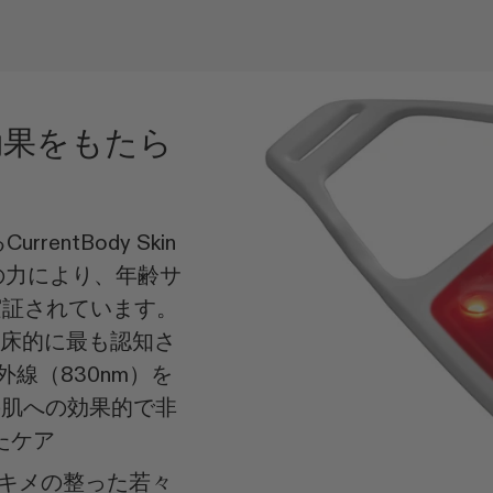
効果をもたら
ntBody Skin
トの力により、年齢サ
実証されています。
臨床的に最も認知さ
外線（830nm）を
の肌への効果的で非
たケア
、キメの整った若々