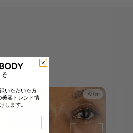
録いただいた方
Before
After
の美容トレンド情
けします。