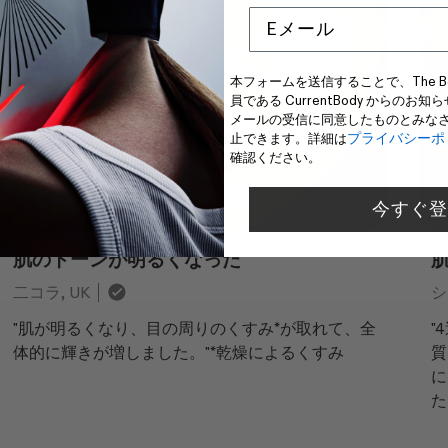
本フォームを送信することで、The Beauty
員である CurrentBody からの
メールの受信に同意したものとみな
プライバシーポ
止できます。詳細は
確認ください。
今すぐ登
肌のトーンが明るくなった
二コラ, UK
シ
"肌が明るくなり、目の周りのくすみ*が取れて、全
"
体的に輝きが増しました。"*乾燥によるくすみ
質
に
た