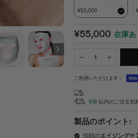
ク
ロ
¥55,000
ー
ル
¥55,000
在庫あ
Next
数
Minus
Plus
ご利用いただけます：
6分
以内のご注文&
製品のポイント:
信頼の
エイジングケ