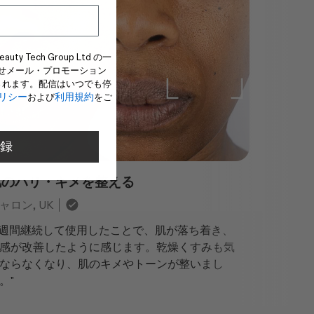
 Tech Group Ltd の一
お知らせメール・プロモーション
されます。配信はいつでも停
リシー
利用規約
および
をご
録
肌のハリ・キメを整える
ャロン, UK
4週間継続して使用したことで、肌が落ち着き、
感が改善したように感じます。乾燥くすみも気
ならなくなり、肌のキメやトーンが整いまし
。"