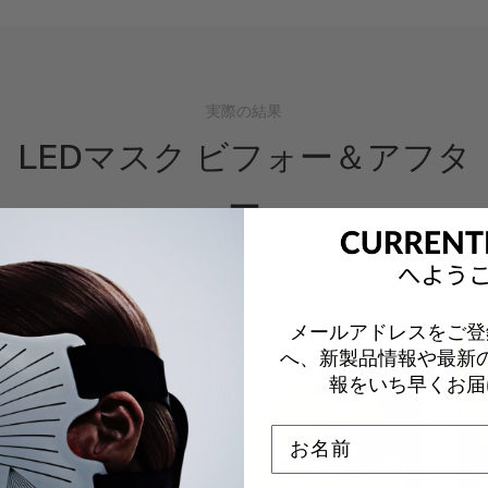
実際の結果
LEDマスク ビフォー＆アフタ
ー
LED美容はサロンでも実績があるテクノロジー。約束するだ
けではなく、結果で証明します。
メールアドレスをご登
Before
After
へ、新製品情報や最新
報をいち早くお届